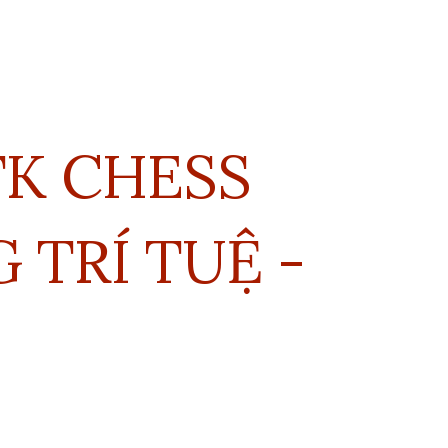
K CH
ESS
TRÍ TUỆ -