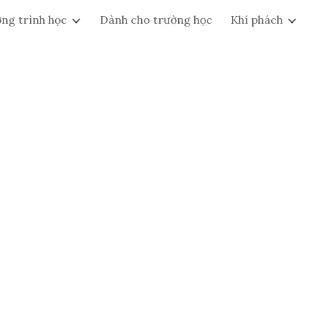
ng trình học
Dành cho trường học
Khí phách
ip to main content
Skip to navigat