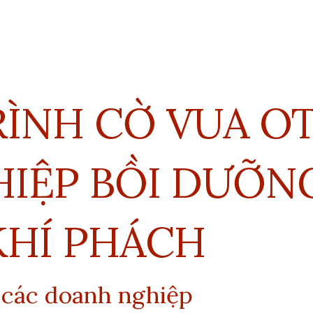
ÌNH C
Ờ VUA
OT
ỆP BỒI DƯỠNG 
 KHÍ PHÁCH
 các doanh nghiệp